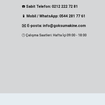
☎️ Sabit Telefon: 0212 222 72 81
📱 Mobil / WhatsApp: 0544 281 77 61
✉️ E-posta: info@goksumakine.com
🕒 Çalışma Saatleri: Hafta İçi 09:00 - 18:00