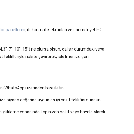
ör panellerini
, dokunmatik ekranları ve endüstriyel PC
3", 7", 10", 15") ne olursa olsun, çalışır durumdaki veya
 teklifleriyle nakite çevirerek, işletmenize geri
ını WhatsApp üzerinden bize iletin.
e piyasa değerine uygun en iyi nakit teklifini sunsun.
aca yükleme esnasında kapınızda nakit veya havale olarak