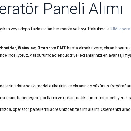
eratör Paneli Alımı
ıkan veya depo fazlası olan her marka ve boyuttaki ikinci el
HMI operat
 Schneider, Weinview, Omron ve GMT
başta olmak üzere; ekran boyutu (4.
de inceliyoruz. Atıl durumdaki endüstriyel ekranlarınızı en avantajlı fiyat
nellerin arkasındaki model etiketinin ve ekranın ön yüzünün fotoğraflar
 serisini, haberleşme portlarını ve dokunmatik durumunu inceleyerek siz
ğınızda, operatör panellerini adresinizden teslim alalım. Ödemenizi ar