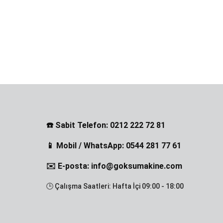
☎️ Sabit Telefon: 0212 222 72 81
📱 Mobil / WhatsApp: 0544 281 77 61
✉️ E-posta: info@goksumakine.com
🕒 Çalışma Saatleri: Hafta İçi 09:00 - 18:00