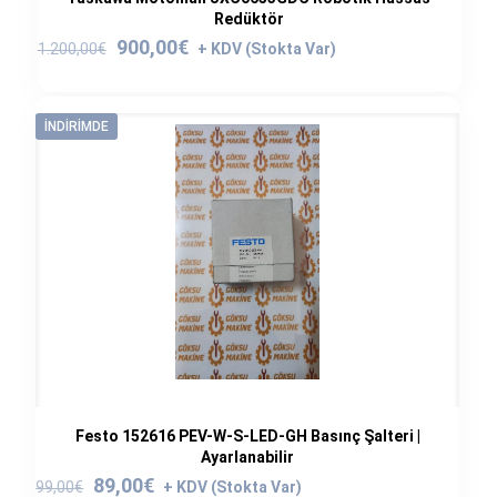
Redüktör
Orijinal
Şu
900,00
€
1.200,00
€
fiyat:
andaki
1.200,00€.
fiyat:
900,00€.
İNDIRIMDE
Festo 152616 PEV-W-S-LED-GH Basınç Şalteri |
Ayarlanabilir
Orijinal
Şu
89,00
€
99,00
€