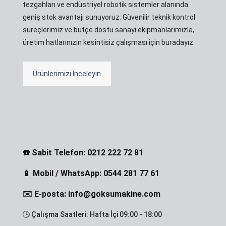
tezgahları ve endüstriyel robotik sistemler alanında
geniş stok avantajı sunuyoruz. Güvenilir teknik kontrol
süreçlerimiz ve bütçe dostu sanayi ekipmanlarımızla,
üretim hatlarınızın kesintisiz çalışması için buradayız.
Ürünlerimizi İnceleyin
☎️ Sabit Telefon: 0212 222 72 81
📱 Mobil / WhatsApp: 0544 281 77 61
✉️ E-posta: info@goksumakine.com
🕒 Çalışma Saatleri: Hafta İçi 09:00 - 18:00