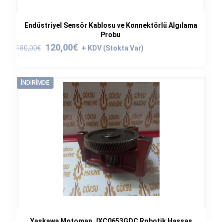
Endüstriyel Sensör Kablosu ve Konnektörlü Algılama
Probu
Orijinal
Şu
120,00
€
180,00
€
fiyat:
andaki
180,00€.
fiyat:
120,00€.
İNDIRIMDE
Yaskawa Motoman JXC0653GDC Robotik Hassas