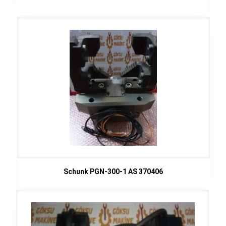
fiyat:
andaki
99,00€.
fiyat:
89,00€.
Schunk PGN-300-1 AS 370406