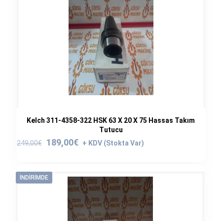
Kelch 311-4358-322 HSK 63 X 20 X 75 Hassas Takım
Tutucu
Orijinal
Şu
189,00
€
249,00
€
fiyat:
andaki
249,00€.
fiyat:
189,00€.
İNDIRIMDE