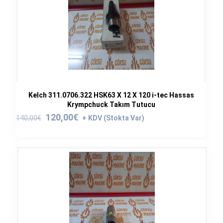
Kelch 311.0706.322 HSK63 X 12 X 120 i-tec Hassas
Krympchuck Takım Tutucu
Orijinal
Şu
120,00
€
140,00
€
fiyat:
andaki
140,00€.
fiyat:
120,00€.