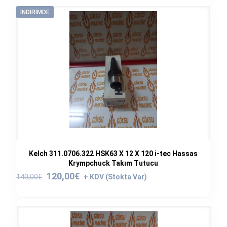
259,00€.
fiyat:
139,00€.
İNDIRIMDE
Kelch 311.0706.322 HSK63 X 12 X 120 i-tec Hassas
Krympchuck Takım Tutucu
Orijinal
Şu
120,00
€
140,00
€
fiyat:
andaki
140,00€.
fiyat:
120,00€.