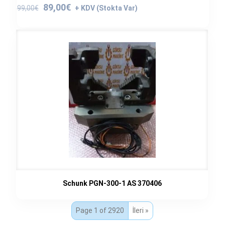
Orijinal
Şu
89,00
€
99,00
€
fiyat:
andaki
99,00€.
fiyat:
89,00€.
Schunk PGN-300-1 AS 370406
Page 1 of 2920
İleri »