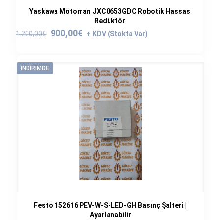
Yaskawa Motoman JXC0653GDC Robotik Hassas
Redüktör
Orijinal
Şu
900,00
€
1.200,00
€
fiyat:
andaki
1.200,00€.
fiyat:
900,00€.
İNDIRIMDE
Festo 152616 PEV-W-S-LED-GH Basınç Şalteri |
Ayarlanabilir