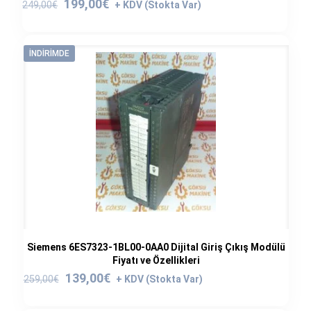
Orijinal
Şu
199,00
€
249,00
€
fiyat:
andaki
249,00€.
fiyat:
199,00€.
İNDIRIMDE
Siemens 6ES7323-1BL00-0AA0 Dijital Giriş Çıkış Modülü
Fiyatı ve Özellikleri
Orijinal
Şu
139,00
€
259,00
€
fiyat:
andaki