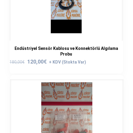
Endüstriyel Sensör Kablosu ve Konnektörlü Algılama
Probu
Orijinal
Şu
120,00
€
180,00
€
fiyat:
andaki
180,00€.
fiyat:
120,00€.