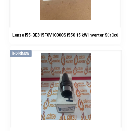
Lenze I55-BE315F0V10000S i550 15 kW İnverter Sürücü
İNDIRIMDE