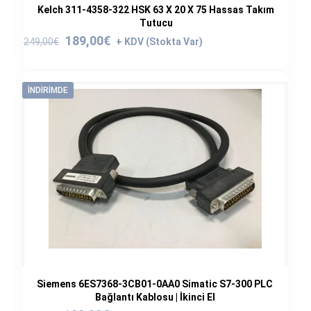
Kelch 311-4358-322 HSK 63 X 20 X 75 Hassas Takım
Tutucu
Orijinal
Şu
189,00
€
249,00
€
fiyat:
andaki
249,00€.
fiyat:
189,00€.
İNDIRIMDE
Siemens 6ES7368-3CB01-0AA0 Simatic S7-300 PLC
Bağlantı Kablosu | İkinci El