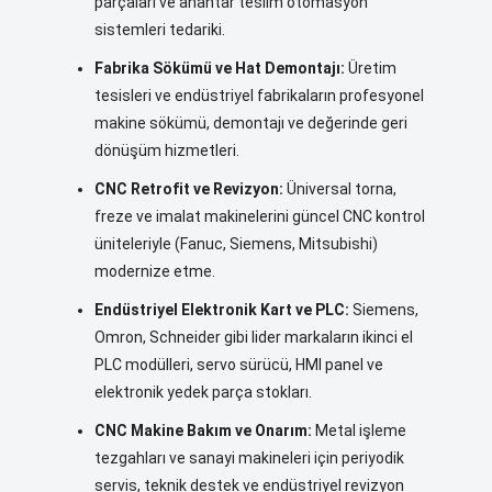
parçaları ve anahtar teslim otomasyon
sistemleri tedariki.
Fabrika Sökümü ve Hat Demontajı:
Üretim
tesisleri ve endüstriyel fabrikaların profesyonel
makine sökümü, demontajı ve değerinde geri
dönüşüm hizmetleri.
CNC Retrofit ve Revizyon:
Üniversal torna,
freze ve imalat makinelerini güncel CNC kontrol
üniteleriyle (Fanuc, Siemens, Mitsubishi)
modernize etme.
Endüstriyel Elektronik Kart ve PLC:
Siemens,
Omron, Schneider gibi lider markaların ikinci el
PLC modülleri, servo sürücü, HMI panel ve
elektronik yedek parça stokları.
CNC Makine Bakım ve Onarım:
Metal işleme
tezgahları ve sanayi makineleri için periyodik
servis, teknik destek ve endüstriyel revizyon