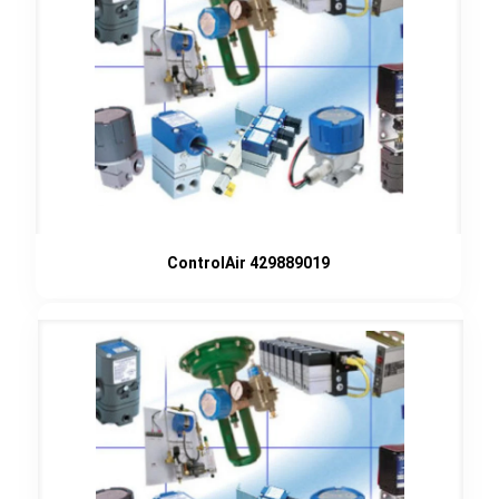
ControlAir 429889019