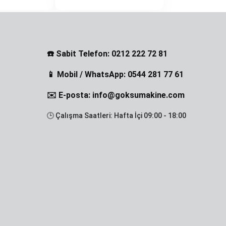
☎️ Sabit Telefon: 0212 222 72 81
📱 Mobil / WhatsApp: 0544 281 77 61
✉️ E-posta: info@goksumakine.com
🕒 Çalışma Saatleri: Hafta İçi 09:00 - 18:00