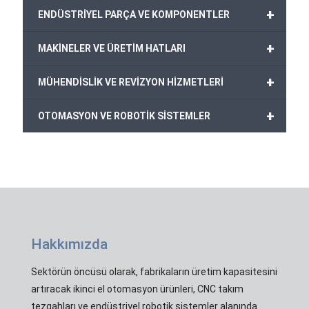
+
ENDÜSTRİYEL PARÇA VE KOMPONENTLER
+
MAKİNELER VE ÜRETİM HATLARI
+
MÜHENDİSLİK VE REVİZYON HİZMETLERİ
+
OTOMASYON VE ROBOTİK SİSTEMLER
Hakkımızda
Sektörün öncüsü olarak, fabrikaların üretim kapasitesini
artıracak ikinci el otomasyon ürünleri, CNC takım
tezgahları ve endüstriyel robotik sistemler alanında