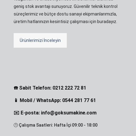
geniş stok avantajı sunuyoruz. Güvenilir teknik kontrol
süreçlerimiz ve bütçe dostu sanayi ekipmanlarımızla,
üretim hatlarınızın kesintisiz çalışması için buradayız.
Ürünlerimizi İnceleyin
☎️ Sabit Telefon: 0212 222 72 81
📱 Mobil / WhatsApp: 0544 281 77 61
✉️ E-posta: info@goksumakine.com
🕒 Çalışma Saatleri: Hafta İçi 09:00 - 18:00