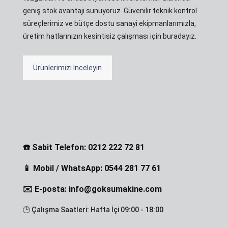
geniş stok avantajı sunuyoruz. Güvenilir teknik kontrol
süreçlerimiz ve bütçe dostu sanayi ekipmanlarımızla,
üretim hatlarınızın kesintisiz çalışması için buradayız.
Ürünlerimizi İnceleyin
☎️ Sabit Telefon: 0212 222 72 81
📱 Mobil / WhatsApp: 0544 281 77 61
✉️ E-posta: info@goksumakine.com
🕒 Çalışma Saatleri: Hafta İçi 09:00 - 18:00