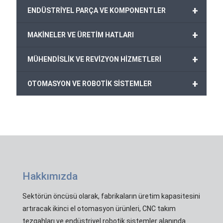
+
ENDÜSTRİYEL PARÇA VE KOMPONENTLER
+
MAKİNELER VE ÜRETİM HATLARI
+
MÜHENDİSLİK VE REVİZYON HİZMETLERİ
+
OTOMASYON VE ROBOTİK SİSTEMLER
Hakkımızda
Sektörün öncüsü olarak, fabrikaların üretim kapasitesini
artıracak ikinci el otomasyon ürünleri, CNC takım
tezgahları ve endüstriyel robotik sistemler alanında