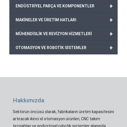
+
ENDÜSTRİYEL PARÇA VE KOMPONENTLER
+
MAKİNELER VE ÜRETİM HATLARI
+
MÜHENDİSLİK VE REVİZYON HİZMETLERİ
+
OTOMASYON VE ROBOTİK SİSTEMLER
Hakkımızda
Sektörün öncüsü olarak, fabrikaların üretim kapasitesini
artıracak ikinci el otomasyon ürünleri, CNC takım
tezgahları ve endüstriyel robotik sistemler alanında