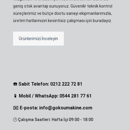
geniş stok avantajı sunuyoruz. Güvenilir teknik kontrol
süreçlerimiz ve bütçe dostu sanayi ekipmanlarımızla,
üretim hatlarınızın kesintisiz çalışması için buradayız.
Ürünlerimizi İnceleyin
☎️ Sabit Telefon: 0212 222 72 81
📱 Mobil / WhatsApp: 0544 281 77 61
✉️ E-posta: info@goksumakine.com
🕒 Çalışma Saatleri: Hafta İçi 09:00 - 18:00