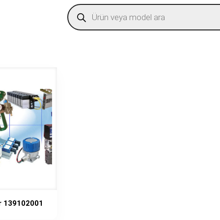
Products
search
ir 139102001