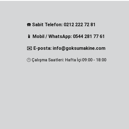
☎️ Sabit Telefon: 0212 222 72 81
📱 Mobil / WhatsApp: 0544 281 77 61
✉️ E-posta: info@goksumakine.com
🕒 Çalışma Saatleri: Hafta İçi 09:00 - 18:00