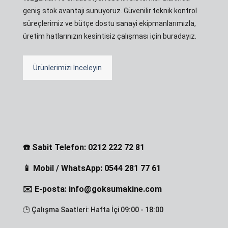
geniş stok avantajı sunuyoruz. Güvenilir teknik kontrol
süreçlerimiz ve bütçe dostu sanayi ekipmanlarımızla,
üretim hatlarınızın kesintisiz çalışması için buradayız.
Ürünlerimizi İnceleyin
☎️ Sabit Telefon: 0212 222 72 81
📱 Mobil / WhatsApp: 0544 281 77 61
✉️ E-posta: info@goksumakine.com
🕒 Çalışma Saatleri: Hafta İçi 09:00 - 18:00