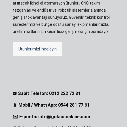
artıracak ikinci el otomasyon ürünleri, CNC takım
tezgahları ve endüstriyel robotik sistemler alanında
geniş stok avantajı sunuyoruz. Güvenilir teknik kontrol
süreçlerimiz ve bütçe dostu sanayi ekipmanlarımızla,
üretim hatlarınızın kesintisiz çalışması için buradayız.
Ürünlerimizi İnceleyin
☎️ Sabit Telefon: 0212 222 72 81
📱 Mobil / WhatsApp: 0544 281 77 61
✉️ E-posta: info@goksumakine.com