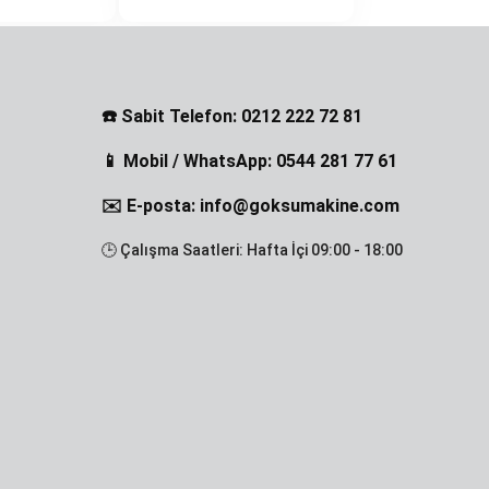
☎️ Sabit Telefon: 0212 222 72 81
📱 Mobil / WhatsApp: 0544 281 77 61
✉️ E-posta: info@goksumakine.com
🕒 Çalışma Saatleri: Hafta İçi 09:00 - 18:00