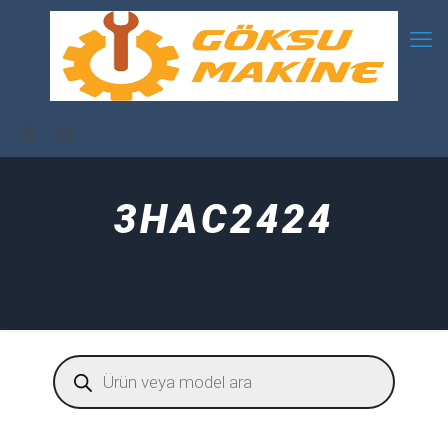
3HAC2424
Products
search