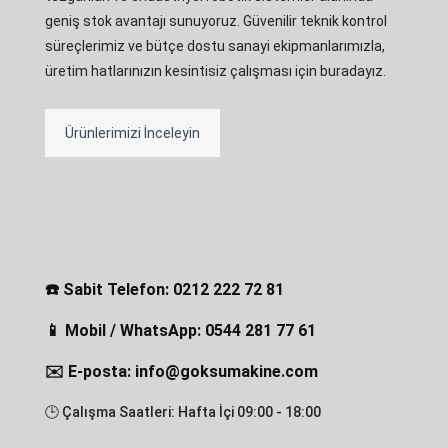
geniş stok avantajı sunuyoruz. Güvenilir teknik kontrol
süreçlerimiz ve bütçe dostu sanayi ekipmanlarımızla,
üretim hatlarınızın kesintisiz çalışması için buradayız.
Ürünlerimizi İnceleyin
☎️ Sabit Telefon: 0212 222 72 81
📱 Mobil / WhatsApp: 0544 281 77 61
✉️ E-posta: info@goksumakine.com
🕒 Çalışma Saatleri: Hafta İçi 09:00 - 18:00