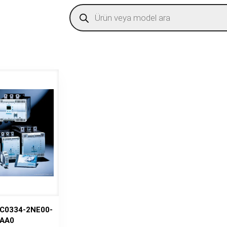
Products
search
C0334-2NE00-
AA0