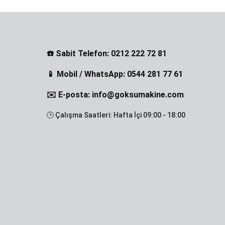
☎️ Sabit Telefon: 0212 222 72 81
📱 Mobil / WhatsApp: 0544 281 77 61
✉️ E-posta: info@goksumakine.com
🕒 Çalışma Saatleri: Hafta İçi 09:00 - 18:00