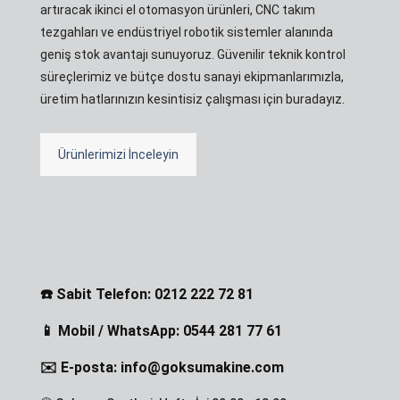
artıracak ikinci el otomasyon ürünleri, CNC takım
tezgahları ve endüstriyel robotik sistemler alanında
geniş stok avantajı sunuyoruz. Güvenilir teknik kontrol
süreçlerimiz ve bütçe dostu sanayi ekipmanlarımızla,
üretim hatlarınızın kesintisiz çalışması için buradayız.
Ürünlerimizi İnceleyin
☎️ Sabit Telefon: 0212 222 72 81
📱 Mobil / WhatsApp: 0544 281 77 61
✉️ E-posta: info@goksumakine.com