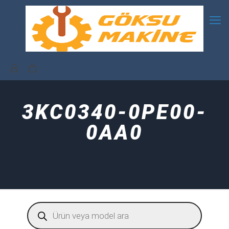
3KC0340-0PE00-
0AA0
Products
search