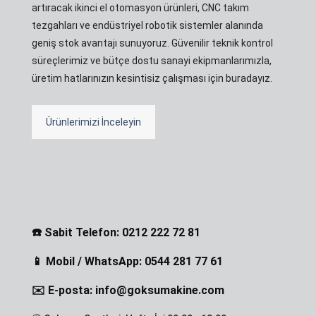
artıracak ikinci el otomasyon ürünleri, CNC takım
tezgahları ve endüstriyel robotik sistemler alanında
geniş stok avantajı sunuyoruz. Güvenilir teknik kontrol
süreçlerimiz ve bütçe dostu sanayi ekipmanlarımızla,
üretim hatlarınızın kesintisiz çalışması için buradayız.
Ürünlerimizi İnceleyin
☎️ Sabit Telefon: 0212 222 72 81
📱 Mobil / WhatsApp: 0544 281 77 61
✉️ E-posta: info@goksumakine.com