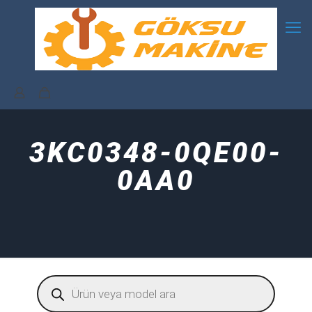
3KC0348-0QE00-
0AA0
Products
search