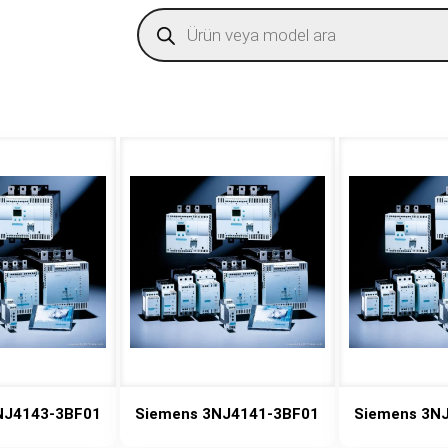
Products
search
NJ4143-3BF01
Siemens 3NJ4141-3BF01
Siemens 3N