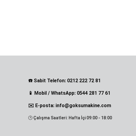
☎️ Sabit Telefon: 0212 222 72 81
📱 Mobil / WhatsApp: 0544 281 77 61
✉️ E-posta: info@goksumakine.com
🕒 Çalışma Saatleri: Hafta İçi 09:00 - 18:00