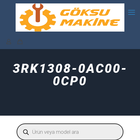
3RK1308-0AC00-
0CP0
Products
search