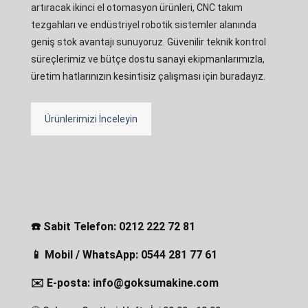
artıracak ikinci el otomasyon ürünleri, CNC takım
tezgahları ve endüstriyel robotik sistemler alanında
geniş stok avantajı sunuyoruz. Güvenilir teknik kontrol
süreçlerimiz ve bütçe dostu sanayi ekipmanlarımızla,
üretim hatlarınızın kesintisiz çalışması için buradayız.
Ürünlerimizi İnceleyin
☎️ Sabit Telefon: 0212 222 72 81
📱 Mobil / WhatsApp: 0544 281 77 61
✉️ E-posta: info@goksumakine.com