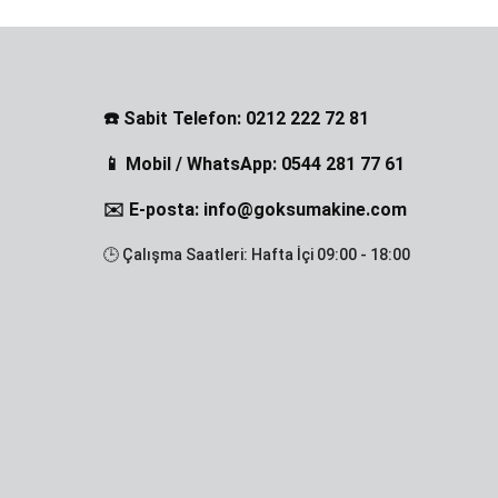
☎️ Sabit Telefon: 0212 222 72 81
📱 Mobil / WhatsApp: 0544 281 77 61
✉️ E-posta: info@goksumakine.com
🕒 Çalışma Saatleri: Hafta İçi 09:00 - 18:00