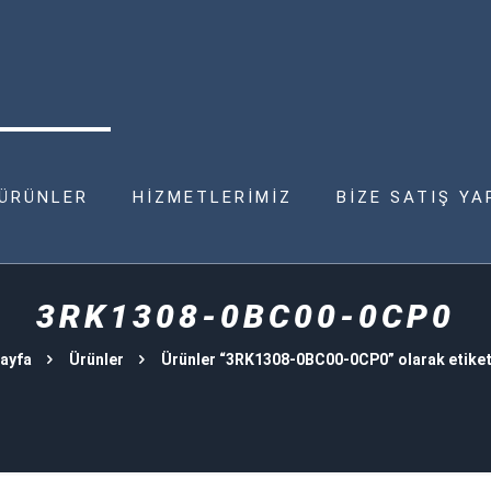
ÜRÜNLER
HİZMETLERİMİZ
BİZE SATIŞ YA
3RK1308-0BC00-0CP0
ayfa
Ürünler
Ürünler “3RK1308-0BC00-0CP0” olarak etiket