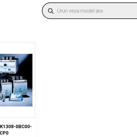
Products
search
K1308-0BC00-
CP0