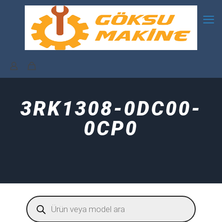
3RK1308-0DC00-
0CP0
Products
search