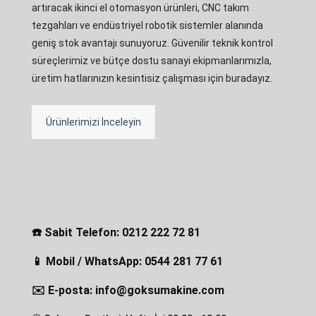
artıracak ikinci el otomasyon ürünleri, CNC takım
tezgahları ve endüstriyel robotik sistemler alanında
geniş stok avantajı sunuyoruz. Güvenilir teknik kontrol
süreçlerimiz ve bütçe dostu sanayi ekipmanlarımızla,
üretim hatlarınızın kesintisiz çalışması için buradayız.
Ürünlerimizi İnceleyin
☎️ Sabit Telefon: 0212 222 72 81
📱 Mobil / WhatsApp: 0544 281 77 61
✉️ E-posta: info@goksumakine.com