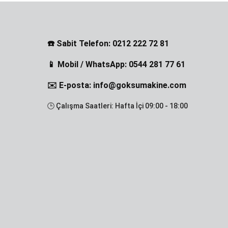
☎️ Sabit Telefon: 0212 222 72 81
📱 Mobil / WhatsApp: 0544 281 77 61
✉️ E-posta: info@goksumakine.com
🕒 Çalışma Saatleri: Hafta İçi 09:00 - 18:00