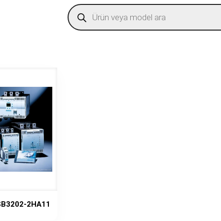
Products
search
SB3202-2HA11