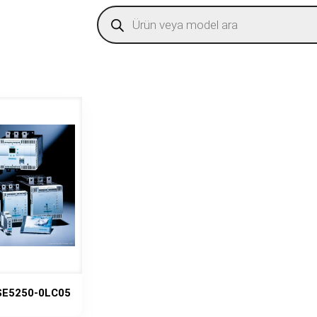
Products
search
SE5250-0LC05