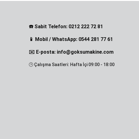
☎️ Sabit Telefon: 0212 222 72 81
📱 Mobil / WhatsApp: 0544 281 77 61
✉️ E-posta: info@goksumakine.com
🕒 Çalışma Saatleri: Hafta İçi 09:00 - 18:00