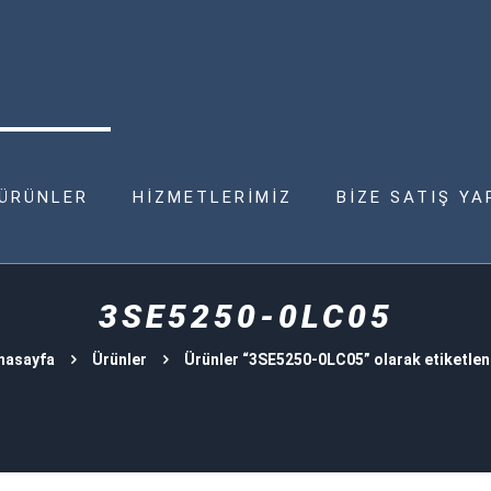
ÜRÜNLER
HİZMETLERİMİZ
BİZE SATIŞ YA
3SE5250-0LC05
nasayfa
Ürünler
Ürünler “3SE5250-0LC05” olarak etiketlen