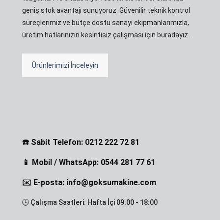
geniş stok avantajı sunuyoruz. Güvenilir teknik kontrol
süreçlerimiz ve bütçe dostu sanayi ekipmanlarımızla,
üretim hatlarınızın kesintisiz çalışması için buradayız.
Ürünlerimizi İnceleyin
☎️ Sabit Telefon: 0212 222 72 81
📱 Mobil / WhatsApp: 0544 281 77 61
✉️ E-posta: info@goksumakine.com
🕒 Çalışma Saatleri: Hafta İçi 09:00 - 18:00