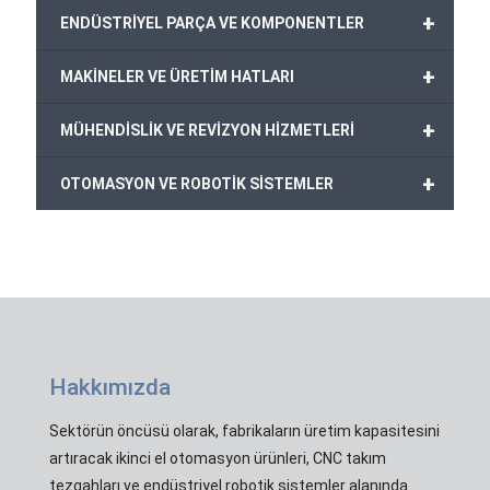
+
ENDÜSTRİYEL PARÇA VE KOMPONENTLER
+
MAKİNELER VE ÜRETİM HATLARI
+
MÜHENDİSLİK VE REVİZYON HİZMETLERİ
+
OTOMASYON VE ROBOTİK SİSTEMLER
Hakkımızda
Sektörün öncüsü olarak, fabrikaların üretim kapasitesini
artıracak ikinci el otomasyon ürünleri, CNC takım
tezgahları ve endüstriyel robotik sistemler alanında