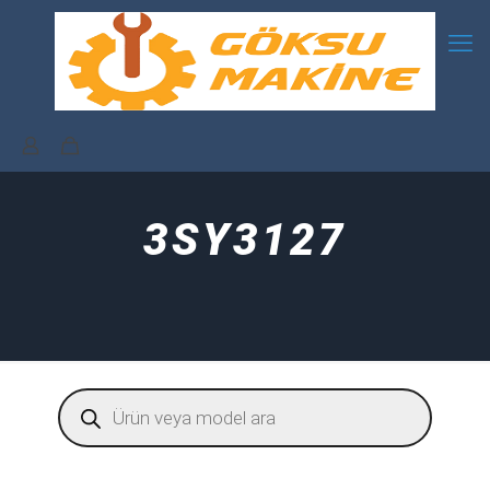
3SY3127
Products
search