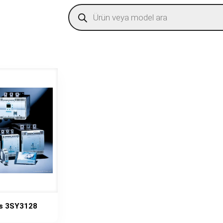
Products
search
s 3SY3128