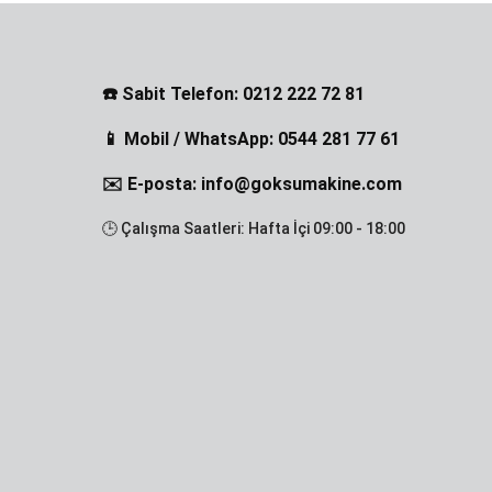
☎️ Sabit Telefon: 0212 222 72 81
📱 Mobil / WhatsApp: 0544 281 77 61
✉️ E-posta: info@goksumakine.com
🕒 Çalışma Saatleri: Hafta İçi 09:00 - 18:00