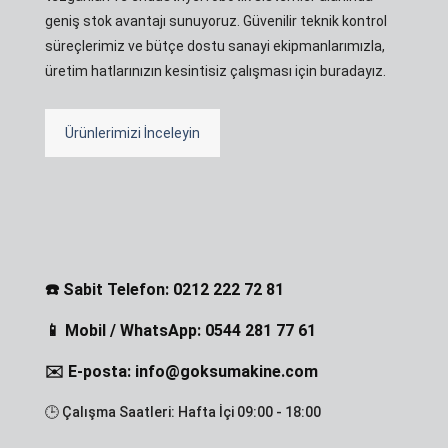
geniş stok avantajı sunuyoruz. Güvenilir teknik kontrol
süreçlerimiz ve bütçe dostu sanayi ekipmanlarımızla,
üretim hatlarınızın kesintisiz çalışması için buradayız.
Ürünlerimizi İnceleyin
☎️ Sabit Telefon: 0212 222 72 81
📱 Mobil / WhatsApp: 0544 281 77 61
✉️ E-posta: info@goksumakine.com
🕒 Çalışma Saatleri: Hafta İçi 09:00 - 18:00