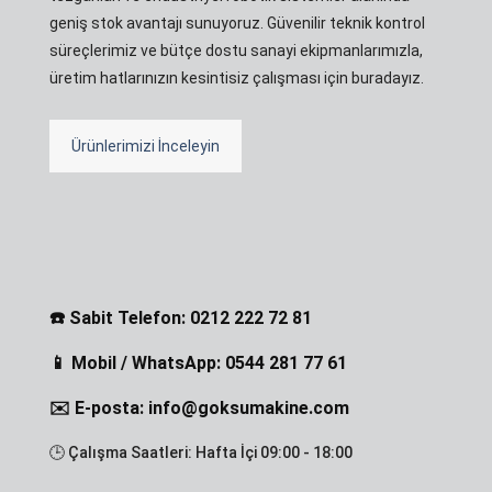
geniş stok avantajı sunuyoruz. Güvenilir teknik kontrol
süreçlerimiz ve bütçe dostu sanayi ekipmanlarımızla,
üretim hatlarınızın kesintisiz çalışması için buradayız.
Ürünlerimizi İnceleyin
☎️ Sabit Telefon: 0212 222 72 81
📱 Mobil / WhatsApp: 0544 281 77 61
✉️ E-posta: info@goksumakine.com
🕒 Çalışma Saatleri: Hafta İçi 09:00 - 18:00