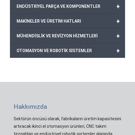
+
ENDÜSTRİYEL PARÇA VE KOMPONENTLER
+
MAKİNELER VE ÜRETİM HATLARI
+
MÜHENDİSLİK VE REVİZYON HİZMETLERİ
+
OTOMASYON VE ROBOTİK SİSTEMLER
Hakkımızda
Sektörün öncüsü olarak, fabrikaların üretim kapasitesini
artıracak ikinci el otomasyon ürünleri, CNC takım
tezgahları ve endüstriyel robotik sistemler alanında