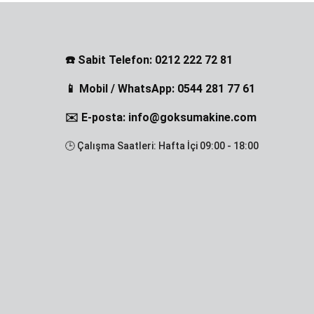
☎️ Sabit Telefon: 0212 222 72 81
📱 Mobil / WhatsApp: 0544 281 77 61
✉️ E-posta: info@goksumakine.com
🕒 Çalışma Saatleri: Hafta İçi 09:00 - 18:00