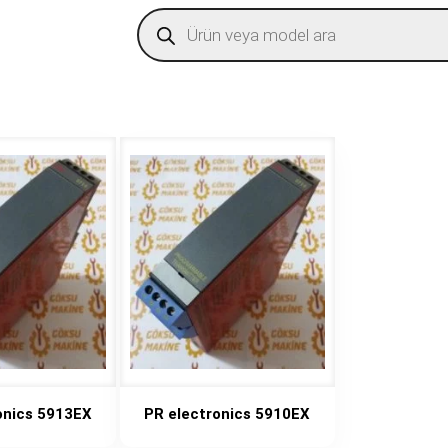
Products
search
onics 5913EX
PR electronics 5910EX