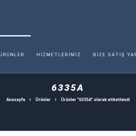
ÜRÜNLER
HİZMETLERİMİZ
BİZE SATIŞ YA
6335A
Anasayfa
Ürünler
Ürünler “6335A” olarak etiketlendi