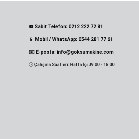
☎️ Sabit Telefon: 0212 222 72 81
📱 Mobil / WhatsApp: 0544 281 77 61
✉️ E-posta: info@goksumakine.com
🕒 Çalışma Saatleri: Hafta İçi 09:00 - 18:00