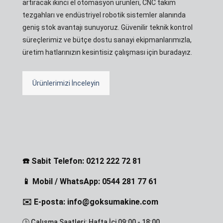
artıracak ikinci el otomasyon ürünleri, CNC takım
tezgahları ve endüstriyel robotik sistemler alanında
geniş stok avantajı sunuyoruz. Güvenilir teknik kontrol
süreçlerimiz ve bütçe dostu sanayi ekipmanlarımızla,
üretim hatlarınızın kesintisiz çalışması için buradayız.
Ürünlerimizi İnceleyin
☎️ Sabit Telefon: 0212 222 72 81
📱 Mobil / WhatsApp: 0544 281 77 61
✉️ E-posta: info@goksumakine.com
🕒 Çalışma Saatleri: Hafta İçi 09:00 - 18:00