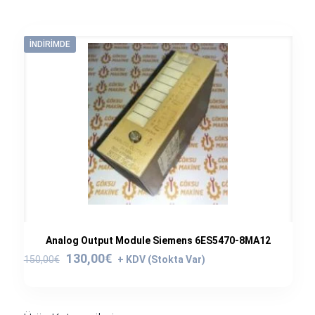
İNDIRIMDE
Analog Output Module Siemens 6ES5470-8MA12
Orijinal
Şu
130,00
€
150,00
€
fiyat:
andaki
150,00€.
fiyat:
130,00€.