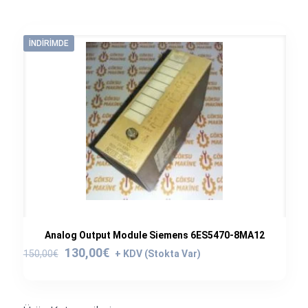
İNDIRIMDE
Analog Output Module Siemens 6ES5470-8MA12
Orijinal
Şu
130,00
€
150,00
€
fiyat:
andaki
150,00€.
fiyat:
130,00€.