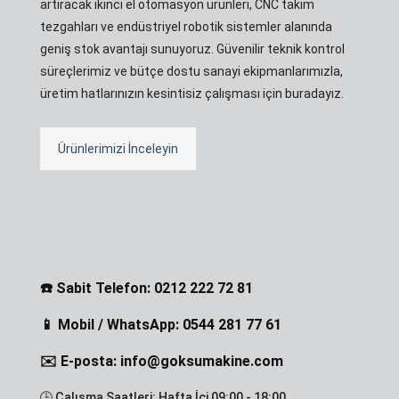
artıracak ikinci el otomasyon ürünleri, CNC takım
tezgahları ve endüstriyel robotik sistemler alanında
geniş stok avantajı sunuyoruz. Güvenilir teknik kontrol
süreçlerimiz ve bütçe dostu sanayi ekipmanlarımızla,
üretim hatlarınızın kesintisiz çalışması için buradayız.
Ürünlerimizi İnceleyin
☎️ Sabit Telefon: 0212 222 72 81
📱 Mobil / WhatsApp: 0544 281 77 61
✉️ E-posta: info@goksumakine.com
🕒 Çalışma Saatleri: Hafta İçi 09:00 - 18:00