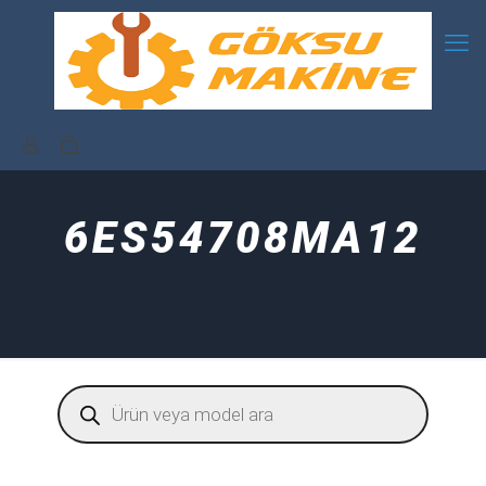
6ES54708MA12
Products
search