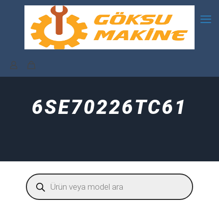
6SE70226TC61
Products
search