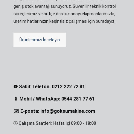
geniş stok avantajı sunuyoruz. Güvenilir teknik kontrol
süreçlerimiz ve bütçe dostu sanayi ekipmanlarımızla,
üretim hatlarınızın kesintisiz çalışması için buradayız.
Ürünlerimizi İnceleyin
☎️ Sabit Telefon: 0212 222 72 81
📱 Mobil / WhatsApp: 0544 281 77 61
✉️ E-posta: info@goksumakine.com
🕒 Çalışma Saatleri: Hafta İçi 09:00 - 18:00