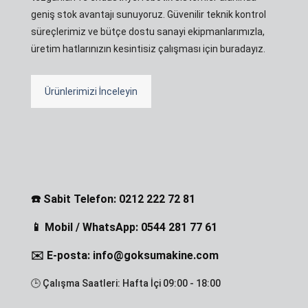
geniş stok avantajı sunuyoruz. Güvenilir teknik kontrol
süreçlerimiz ve bütçe dostu sanayi ekipmanlarımızla,
üretim hatlarınızın kesintisiz çalışması için buradayız.
Ürünlerimizi İnceleyin
☎️ Sabit Telefon: 0212 222 72 81
📱 Mobil / WhatsApp: 0544 281 77 61
✉️ E-posta: info@goksumakine.com
🕒 Çalışma Saatleri: Hafta İçi 09:00 - 18:00