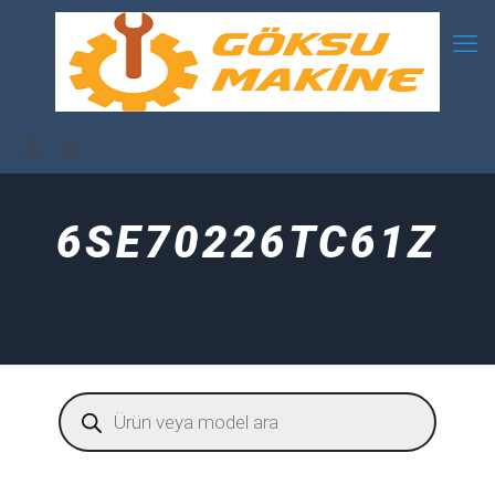
6SE70226TC61Z
Products
search