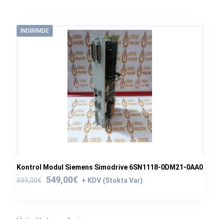
İNDIRIMDE
Kontrol Modul Siemens Simodrive 6SN1118-0DM21-0AA0
Orijinal
Şu
549,00
€
699,00
€
fiyat:
andaki
699,00€.
fiyat:
549,00€.