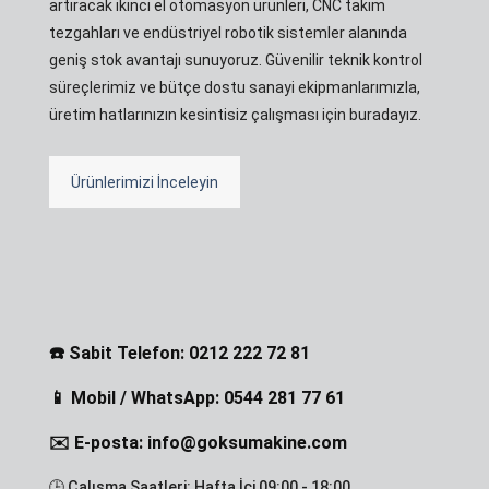
artıracak ikinci el otomasyon ürünleri, CNC takım
tezgahları ve endüstriyel robotik sistemler alanında
geniş stok avantajı sunuyoruz. Güvenilir teknik kontrol
süreçlerimiz ve bütçe dostu sanayi ekipmanlarımızla,
üretim hatlarınızın kesintisiz çalışması için buradayız.
Ürünlerimizi İnceleyin
☎️ Sabit Telefon: 0212 222 72 81
📱 Mobil / WhatsApp: 0544 281 77 61
✉️ E-posta: info@goksumakine.com
🕒 Çalışma Saatleri: Hafta İçi 09:00 - 18:00