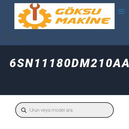
6SN11180DM210A
Products
search