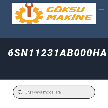
6SN11231AB000HA
Products
search