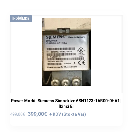
İNDIRIMDE
Power Modül Siemens Simodrive 6SN1123-1AB00-0HA1 |
İkinci El
Orijinal
Şu
399,00
€
499,00
€
fiyat:
andaki
499,00€.
fiyat: