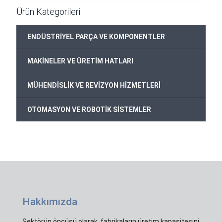
399,00€.
Ürün Kategorileri
ENDÜSTRİYEL PARÇA VE KOMPONENTLER
MAKİNELER VE ÜRETİM HATLARI
MÜHENDİSLİK VE REVİZYON HİZMETLERİ
OTOMASYON VE ROBOTİK SİSTEMLER
Hakkımızda
Sektörün öncüsü olarak, fabrikaların üretim kapasitesini