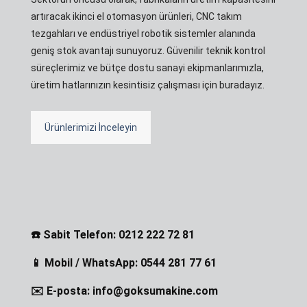
artıracak ikinci el otomasyon ürünleri, CNC takım
tezgahları ve endüstriyel robotik sistemler alanında
geniş stok avantajı sunuyoruz. Güvenilir teknik kontrol
süreçlerimiz ve bütçe dostu sanayi ekipmanlarımızla,
üretim hatlarınızın kesintisiz çalışması için buradayız.
Ürünlerimizi İnceleyin
☎️ Sabit Telefon: 0212 222 72 81
📱 Mobil / WhatsApp: 0544 281 77 61
✉️ E-posta: info@goksumakine.com