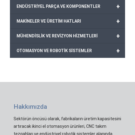
+
ENDÜSTRİYEL PARÇA VE KOMPONENTLER
+
MAKİNELER VE ÜRETİM HATLARI
+
MÜHENDİSLİK VE REVİZYON HİZMETLERİ
+
OTOMASYON VE ROBOTİK SİSTEMLER
Hakkımızda
Sektörün öncüsü olarak, fabrikaların üretim kapasitesini
artıracak ikinci el otomasyon ürünleri, CNC takım
tezgahları ve endüstriyel robotik sistemler alanında