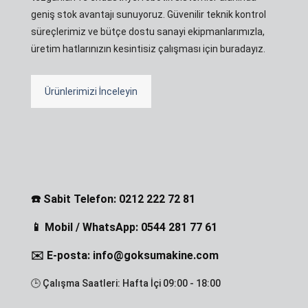
geniş stok avantajı sunuyoruz. Güvenilir teknik kontrol
süreçlerimiz ve bütçe dostu sanayi ekipmanlarımızla,
üretim hatlarınızın kesintisiz çalışması için buradayız.
Ürünlerimizi İnceleyin
☎️ Sabit Telefon: 0212 222 72 81
📱 Mobil / WhatsApp: 0544 281 77 61
✉️ E-posta: info@goksumakine.com
🕒 Çalışma Saatleri: Hafta İçi 09:00 - 18:00