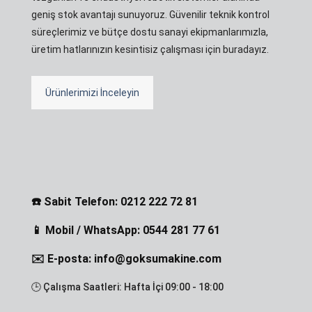
geniş stok avantajı sunuyoruz. Güvenilir teknik kontrol
süreçlerimiz ve bütçe dostu sanayi ekipmanlarımızla,
üretim hatlarınızın kesintisiz çalışması için buradayız.
Ürünlerimizi İnceleyin
☎️ Sabit Telefon: 0212 222 72 81
📱 Mobil / WhatsApp: 0544 281 77 61
✉️ E-posta: info@goksumakine.com
🕒 Çalışma Saatleri: Hafta İçi 09:00 - 18:00