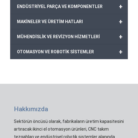
+
ENDÜSTRİYEL PARÇA VE KOMPONENTLER
+
MAKİNELER VE ÜRETİM HATLARI
+
MÜHENDİSLİK VE REVİZYON HİZMETLERİ
+
OTOMASYON VE ROBOTİK SİSTEMLER
Hakkımızda
Sektörün öncüsü olarak, fabrikaların üretim kapasitesini
artıracak ikinci el otomasyon ürünleri, CNC takım
tezgahları ve endüstriyel robotik sistemler alanında