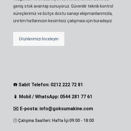
geniş stok avantajı sunuyoruz. Güvenilir teknik kontrol
süreçlerimiz ve bütçe dostu sanayi ekipmanlarımızla,
üretim hatlarınızın kesintisiz çalışması için buradayız.
Ürünlerimizi İnceleyin
☎️ Sabit Telefon: 0212 222 72 81
📱 Mobil / WhatsApp: 0544 281 77 61
✉️ E-posta: info@goksumakine.com
🕒 Çalışma Saatleri: Hafta İçi 09:00 - 18:00