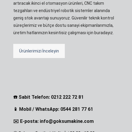
artıracak ikinci el otomasyon ürünleri, CNC takım
tezgahları ve endüstriyel robotik sistemler alanında
geniş stok avantajı sunuyoruz. Güvenilir teknik kontrol
süreçlerimiz ve bütçe dostu sanayi ekipmanlarımızla,
üretim hatlarınızın kesintisiz çalışması için buradayız.
Ürünlerimizi İnceleyin
☎️ Sabit Telefon: 0212 222 72 81
📱 Mobil / WhatsApp: 0544 281 77 61
✉️ E-posta: info@goksumakine.com