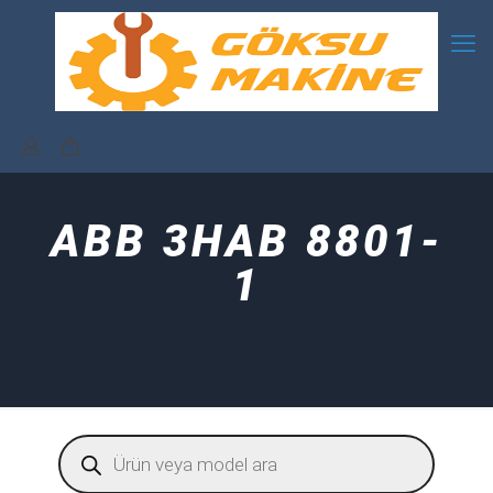
ABB 3HAB 8801-
1
Products
search