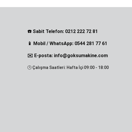
☎️ Sabit Telefon: 0212 222 72 81
📱 Mobil / WhatsApp: 0544 281 77 61
✉️ E-posta: info@goksumakine.com
🕒 Çalışma Saatleri: Hafta İçi 09:00 - 18:00