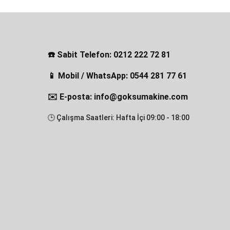
☎️ Sabit Telefon: 0212 222 72 81
📱 Mobil / WhatsApp: 0544 281 77 61
✉️ E-posta: info@goksumakine.com
🕒 Çalışma Saatleri: Hafta İçi 09:00 - 18:00