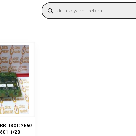
Products
search
 ABB DSQC 266G
801-1/2B