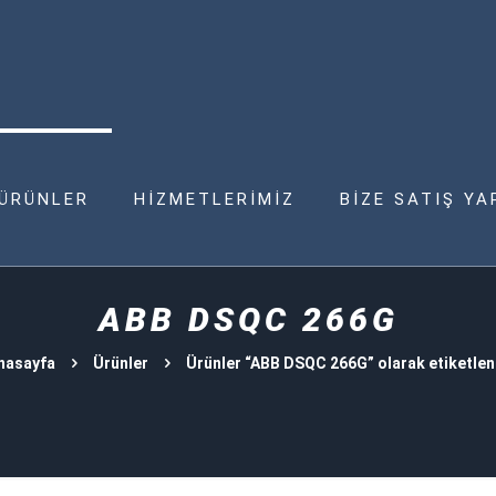
ÜRÜNLER
HİZMETLERİMİZ
BİZE SATIŞ YA
ABB DSQC 266G
nasayfa
Ürünler
Ürünler “ABB DSQC 266G” olarak etiketlen