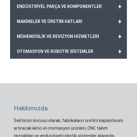
+
ENDÜSTRİYEL PARÇA VE KOMPONENTLER
+
MAKİNELER VE ÜRETİM HATLARI
+
MÜHENDİSLİK VE REVİZYON HİZMETLERİ
+
OTOMASYON VE ROBOTİK SİSTEMLER
Hakkımızda
Sektörün öncüsü olarak, fabrikaların üretim kapasitesini
artıracak ikinci el otomasyon ürünleri, CNC takım
tezgahları ve endüstriyel robotik sistemler alanında