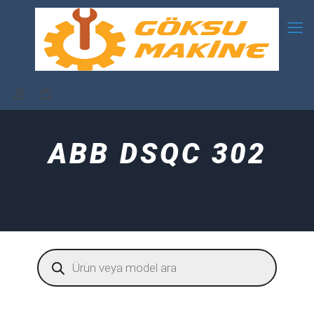
ABB DSQC 302
Products
search