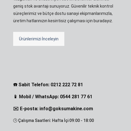
geniş stok avantajı sunuyoruz. Güvenilir teknik kontrol
süreçlerimiz ve bütçe dostu sanayi ekipmanlarımızla,
üretim hatlarınızın kesintisiz çalışması için buradayız.
Ürünlerimizi İnceleyin
☎️ Sabit Telefon: 0212 222 72 81
📱 Mobil / WhatsApp: 0544 281 77 61
✉️ E-posta: info@goksumakine.com
🕒 Çalışma Saatleri: Hafta İçi 09:00 - 18:00