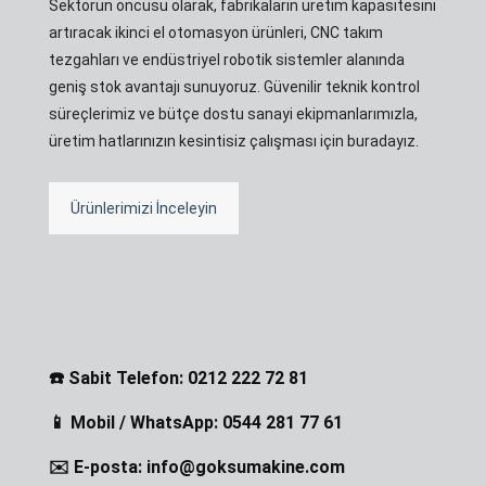
Sektörün öncüsü olarak, fabrikaların üretim kapasitesini
artıracak ikinci el otomasyon ürünleri, CNC takım
tezgahları ve endüstriyel robotik sistemler alanında
geniş stok avantajı sunuyoruz. Güvenilir teknik kontrol
süreçlerimiz ve bütçe dostu sanayi ekipmanlarımızla,
üretim hatlarınızın kesintisiz çalışması için buradayız.
Ürünlerimizi İnceleyin
☎️ Sabit Telefon: 0212 222 72 81
📱 Mobil / WhatsApp: 0544 281 77 61
✉️ E-posta: info@goksumakine.com