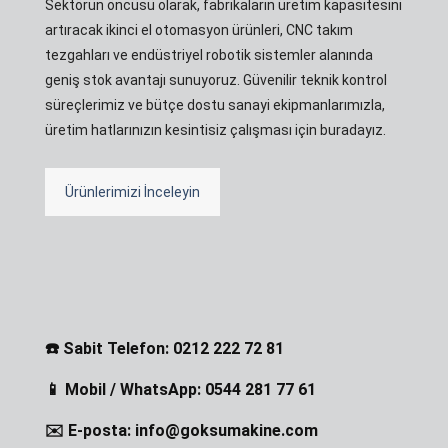
Sektörün öncüsü olarak, fabrikaların üretim kapasitesini
artıracak ikinci el otomasyon ürünleri, CNC takım
tezgahları ve endüstriyel robotik sistemler alanında
geniş stok avantajı sunuyoruz. Güvenilir teknik kontrol
süreçlerimiz ve bütçe dostu sanayi ekipmanlarımızla,
üretim hatlarınızın kesintisiz çalışması için buradayız.
Ürünlerimizi İnceleyin
☎️ Sabit Telefon: 0212 222 72 81
📱 Mobil / WhatsApp: 0544 281 77 61
✉️ E-posta: info@goksumakine.com