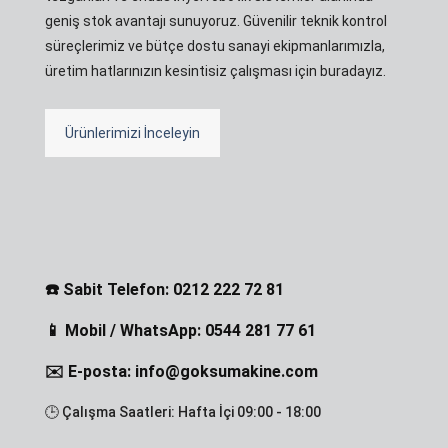
geniş stok avantajı sunuyoruz. Güvenilir teknik kontrol
süreçlerimiz ve bütçe dostu sanayi ekipmanlarımızla,
üretim hatlarınızın kesintisiz çalışması için buradayız.
Ürünlerimizi İnceleyin
☎️ Sabit Telefon: 0212 222 72 81
📱 Mobil / WhatsApp: 0544 281 77 61
✉️ E-posta: info@goksumakine.com
🕒 Çalışma Saatleri: Hafta İçi 09:00 - 18:00