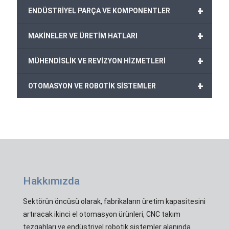
+
ENDÜSTRİYEL PARÇA VE KOMPONENTLER
+
MAKİNELER VE ÜRETİM HATLARI
+
MÜHENDİSLİK VE REVİZYON HİZMETLERİ
+
OTOMASYON VE ROBOTİK SİSTEMLER
Hakkımızda
Sektörün öncüsü olarak, fabrikaların üretim kapasitesini
artıracak ikinci el otomasyon ürünleri, CNC takım
tezgahları ve endüstriyel robotik sistemler alanında