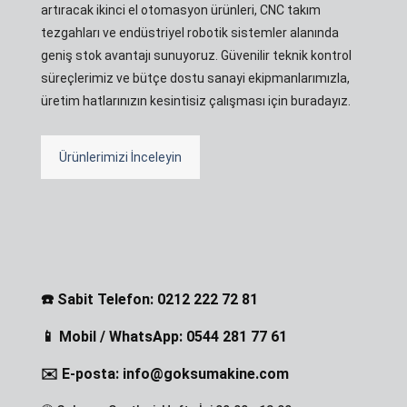
artıracak ikinci el otomasyon ürünleri, CNC takım
tezgahları ve endüstriyel robotik sistemler alanında
geniş stok avantajı sunuyoruz. Güvenilir teknik kontrol
süreçlerimiz ve bütçe dostu sanayi ekipmanlarımızla,
üretim hatlarınızın kesintisiz çalışması için buradayız.
Ürünlerimizi İnceleyin
☎️ Sabit Telefon: 0212 222 72 81
📱 Mobil / WhatsApp: 0544 281 77 61
✉️ E-posta: info@goksumakine.com