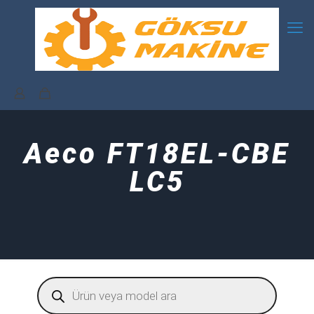
Aeco FT18EL-CBE
LC5
Products
search