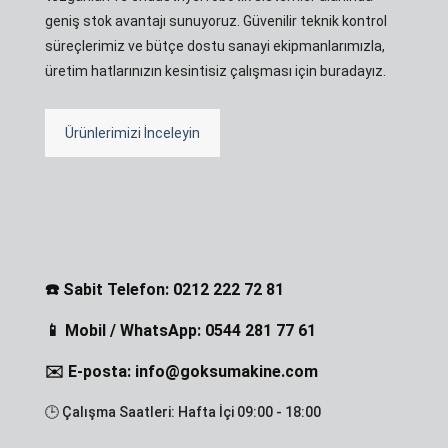
geniş stok avantajı sunuyoruz. Güvenilir teknik kontrol
süreçlerimiz ve bütçe dostu sanayi ekipmanlarımızla,
üretim hatlarınızın kesintisiz çalışması için buradayız.
Ürünlerimizi İnceleyin
☎️ Sabit Telefon: 0212 222 72 81
📱 Mobil / WhatsApp: 0544 281 77 61
✉️ E-posta: info@goksumakine.com
🕒 Çalışma Saatleri: Hafta İçi 09:00 - 18:00