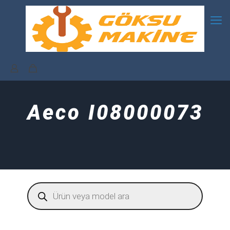
Aeco I08000073
Products
search