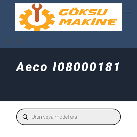
Aeco I08000181
Products
search