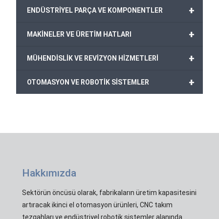
+
ENDÜSTRİYEL PARÇA VE KOMPONENTLER
+
MAKİNELER VE ÜRETİM HATLARI
+
MÜHENDİSLİK VE REVİZYON HİZMETLERİ
+
OTOMASYON VE ROBOTİK SİSTEMLER
Hakkımızda
Sektörün öncüsü olarak, fabrikaların üretim kapasitesini
artıracak ikinci el otomasyon ürünleri, CNC takım
tezgahları ve endüstriyel robotik sistemler alanında