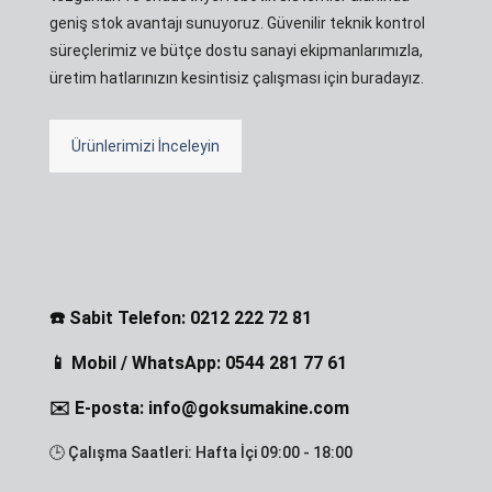
geniş stok avantajı sunuyoruz. Güvenilir teknik kontrol
süreçlerimiz ve bütçe dostu sanayi ekipmanlarımızla,
üretim hatlarınızın kesintisiz çalışması için buradayız.
Ürünlerimizi İnceleyin
☎️ Sabit Telefon: 0212 222 72 81
📱 Mobil / WhatsApp: 0544 281 77 61
✉️ E-posta: info@goksumakine.com
🕒 Çalışma Saatleri: Hafta İçi 09:00 - 18:00