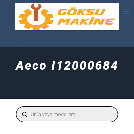
Aeco I12000684
Products
search