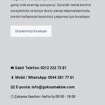
geniş stok avantajı sunuyoruz. Güvenilir teknik kontrol
süreçlerimiz ve bütçe dostu sanayi ekipmanlarımızla,
üretim hatlarınızın kesintisiz çalışması için buradayız.
Ürünlerimizi İnceleyin
☎️ Sabit Telefon: 0212 222 72 81
📱 Mobil / WhatsApp: 0544 281 77 61
✉️ E-posta: info@goksumakine.com
🕒 Çalışma Saatleri: Hafta İçi 09:00 - 18:00